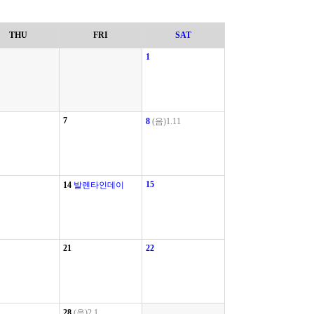
THU
FRI
SAT
1
7
8
(음)1.11
15
14
발렌타인데이
21
22
28
(음)2.1