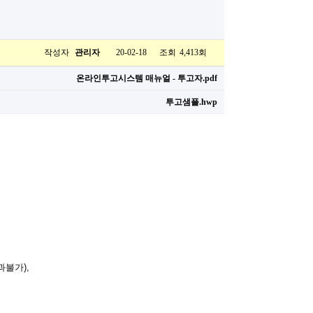
작성자
관리자
20-02-18
조회
페이지 정보
4,413회
온라인투고시스템 매뉴얼 - 투고자.pdf
투고샘플.hwp
초과불가),